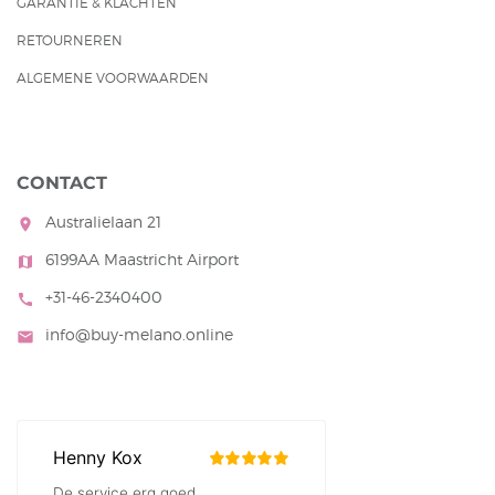
GARANTIE & KLACHTEN
RETOURNEREN
ALGEMENE VOORWAARDEN
CONTACT
Australielaan 21
room
6199AA Maastricht Airport
map
+31-46-2340400
call
info@buy-melano.online
mail