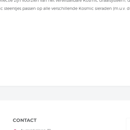
ectie zijn voorzien van het verwisselbare Kosmic draaisysteem, dit
 steentjes passen op alle verschillende Kosmic sieraden (m.u.v. 
CONTACT