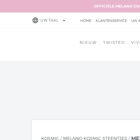
OFFICIËLE MELANO OU
language
arrow_drop_down
UW TAAL
HOME
KLANTENSERVICE
UW 
VERZENDKOSTEN & LEVERTIJD
NIEUW
TWISTED
VIV
RETOURNEREN
ALGEMENE VO
ME
KOSMIC
/
MELANO KOSMIC STEENTJES
/