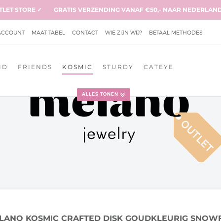
TLET STORE
✓
GRATIS VERZENDING VANAF €50,- NAAR NEDERLAND
ACCOUNT
MAAT TABEL
CONTACT
WIE ZIJN WIJ?
BETAAL METHODES
NIEUWSBRIEF
PRIVACY BELEID
GARANTIE & KLACHTEN
ID
FRIENDS
KOSMIC
STURDY
CATEYE
ORWAARDEN
ALLES TONEN
LANO KOSMIC CRAFTED DISK GOUDKLEURIG SNOW