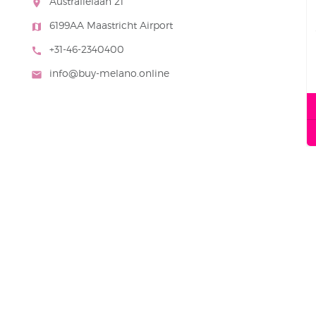
Australielaan 21
room
6199AA Maastricht Airport
map
+31-46-2340400
call
info@buy-melano.online
mail